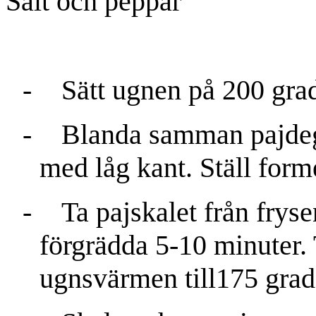
Salt och peppar
-
Sätt ugnen på 200 grad
-
Blanda samman pajdeg
med låg kant. Ställ form
-
Ta pajskalet från fryse
förgrädda 5-10 minuter. 
ugnsvärmen till175 grad