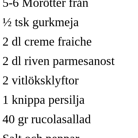
5-6 Morötter från
½ tsk gurkmeja
2 dl
creme fraiche
2 dl
riven parmesanost
2 vitlöksklyftor
1 knippa persilja
40 gr rucolasallad